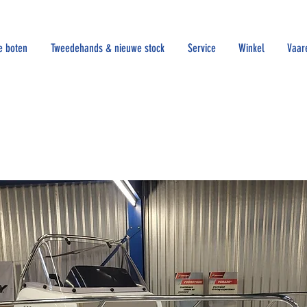
e boten
Tweedehands & nieuwe stock
Service
Winkel
Vaar