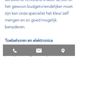
het gewoon budgetvriendelijker moet
zijn kan onze specialist het kleur zelf
mengen en zo goed mogelijk
benaderen.
Toebehoren en
elektronica
Ook alle toebehoren zoals bilge
pompjes, navigatielichtjes,
dashboardmetertjes, stereo en nog
veel meer kunt u bij ons laten
herstellen of vervangen.
Privacyvoorwaarden
Succes !