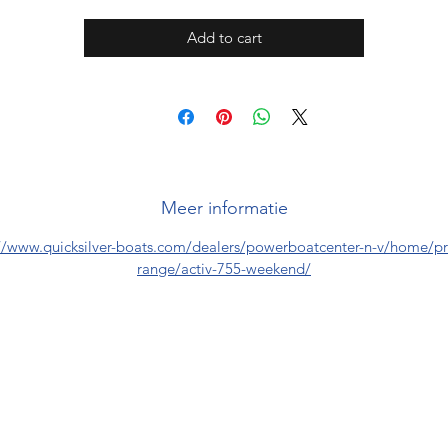
Add to cart
Meer informatie
://www.quicksilver-boats.com/dealers/powerboatcenter-n-v/home/pr
range/activ-755-weekend/