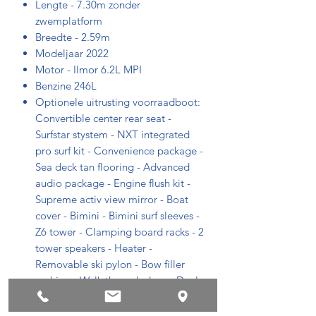
Lengte - 7.30m zonder
zwemplatform
Breedte - 2.59m
Modeljaar 2022
Motor - Ilmor 6.2L MPI
Benzine 246L
Optionele uitrusting voorraadboot:
Convertible center rear seat -
Surfstar stystem - NXT integrated
pro surf kit - Convenience package -
Sea deck tan flooring - Advanced
audio package - Engine flush kit -
Supreme activ view mirror - Boat
cover - Bimini - Bimini surf sleeves -
Z6 tower - Clamping board racks - 2
tower speakers - Heater -
Removable ski pylon - Bow filler
cushion - Walk through door - Dual
battery switch system