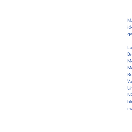
Ma
id
ge
Le
Br
Mo
Mo
Br
Va
Ui
NX
bl
ma