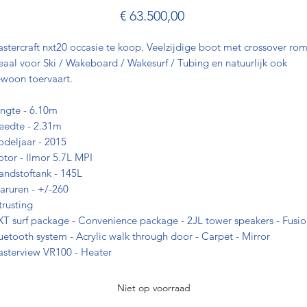
Prijs
€ 63.500,00
stercraft nxt20 occasie te koop. Veelzijdige boot met crossover ro
eaal voor Ski / Wakeboard / Wakesurf / Tubing en natuurlijk ook
woon toervaart.
ngte - 6.10m
eedte - 2.31m
deljaar - 2015
tor - Ilmor 5.7L MPI
andstoftank - 145L
aruren - +/-260
trusting
T surf package - Convenience package - 2JL tower speakers - Fusi
uetooth system - Acrylic walk through door - Carpet - Mirror
sterview VR100 - Heater
Niet op voorraad