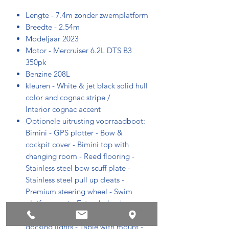
Lengte - 7.4m zonder zwemplatform
Breedte - 2.54m
Modeljaar 2023
Motor - Mercruiser 6.2L DTS B3
350pk
Benzine 208L
kleuren - White & jet black solid hull
color and cognac stripe /
Interior cognac accent
Optionele uitrusting voorraadboot:
Bimini - GPS plotter - Bow &
cockpit cover - Bimini top with
changing room - Reed flooring -
Stainless steel bow scuff plate -
Stainless steel pull up cleats -
Premium steering wheel - Swim
platform mat - Extended swim
platform - Bow fill in cushion - LED
docking lights - Table with mount -