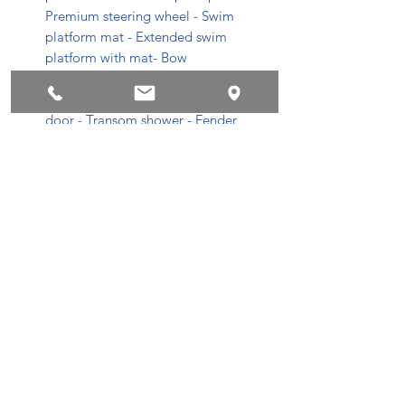
Premium steering wheel - Swim
platform mat - Extended swim
platform with mat- Bow
filler cushion - LED docking lights -
Table with mount - Walk through
door - Transom shower - Fender
hooks quick connect - Underwater
lighting - Phoneholder with wireles
charging for pilot and co-pilot
Meer informatie
https://www.fourwinns.com/fourwinns-
h6
Privacyvoorwaarden