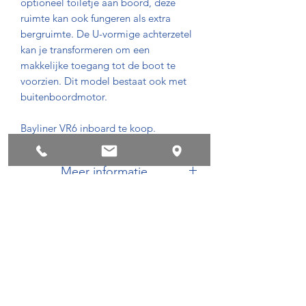
optioneel toiletje aan boord, deze
ruimte kan ook fungeren als extra
bergruimte. De U-vormige achterzetel
kan je transformeren om een
makkelijke toegang tot de boot te
voorzien. Dit model bestaat ook met
buitenboordmotor.
Bayliner VR6 inboard te koop.
Meer informatie
https://global.bayliner.com/models/bo
wrider-series/vr6-bowrider/
Privacyvoorwaarden