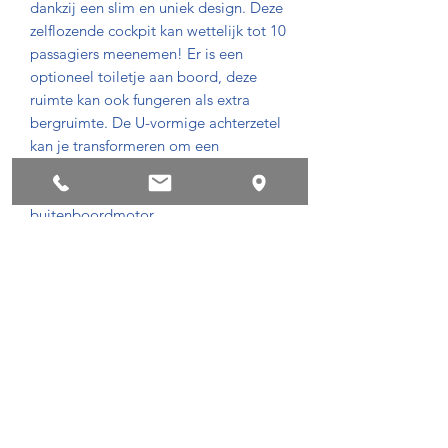
dankzij een slim en uniek design. Deze
zelflozende cockpit kan wettelijk tot 10
passagiers meenemen! Er is een
optioneel toiletje aan boord, deze
ruimte kan ook fungeren als extra
bergruimte. De U-vormige achterzetel
kan je transformeren om een
makkelijke toegang tot de boot te
voorzien. Dit model bestaat ook met
buitenboordmotor.
Privacyvoorwaarden
Succes !