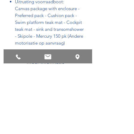
Uitrusting voorraadboot:
Canvas package with enclosure -
Preferred pack - Cushion pack -
Swim platform teak mat - Cockpit
teak mat - sink and transomshower
- Skipole - Mercury 150 pk (Andere
motorisatie op aanvraag)
Meer informatie
https://www.powerboatscenter.be/bayl
iner-vr5-cuddy
Privacyvoorwaarden
Succes !